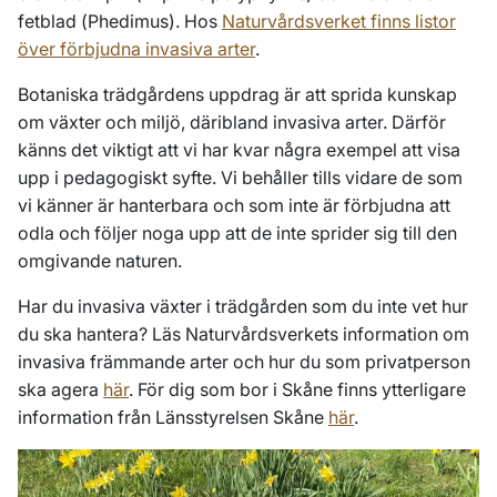
fetblad (
Phedimus
). Hos
Naturvårdsverket finns listor
över förbjudna invasiva arter
.
Botaniska trädgårdens uppdrag är att sprida kunskap
om växter och miljö, däribland invasiva arter. Därför
känns det viktigt att vi har kvar några exempel att visa
upp i pedagogiskt syfte. Vi behåller tills vidare de som
vi känner är hanterbara och som inte är förbjudna att
odla och följer noga upp att de inte sprider sig till den
omgivande naturen.
Har du invasiva växter i trädgården som du inte vet hur
du ska hantera? Läs Naturvårdsverkets information om
invasiva främmande arter och hur du som privatperson
ska agera
här
. För dig som bor i Skåne finns ytterligare
information från Länsstyrelsen Skåne
här
.