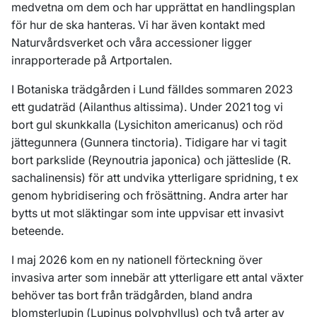
medvetna om dem och har upprättat en handlingsplan
för hur de ska hanteras. Vi har även kontakt med
Naturvårdsverket och våra accessioner ligger
inrapporterade på Artportalen.
I Botaniska trädgården i Lund fälldes sommaren 2023
ett gudaträd (
Ailanthus altissima
). Under 2021 tog vi
bort gul skunkkalla (
Lysichiton americanus
) och röd
jättegunnera (
Gunnera tinctoria
). Tidigare har vi tagit
bort parkslide (
Reynoutria japonica
) och jätteslide (
R.
sachalinensis
) för att undvika ytterligare spridning, t ex
genom hybridisering och frösättning. Andra arter har
bytts ut mot släktingar som inte uppvisar ett invasivt
beteende.
I maj 2026 kom en ny nationell förteckning över
invasiva arter som innebär att ytterligare ett antal växter
behöver tas bort från trädgården, bland andra
blomsterlupin (
Lupinus polyphyllus
) och två arter av