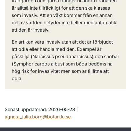
trädgården och gärna tränger ut andra i rabatten
är alltså inte tillräckligt för att den ska klassas
som invasiv. Att en växt kommer från en annan
del av världen betyder inte heller med automatik
att den är invasiv.
En art kan vara invasiv utan att det är förbjudet
att odla eller handla med den. Exempel är
påsklilja (
Narcissus pseudonarcissus
) och snöbär
(
Symphoricarpos albus
) som båda bedöms ha
hög risk för invasivitet men som är tillåtna att
odla.
Senast uppdaterad: 2026-05-28 |
agneta_julia.borg@botan.lu.se