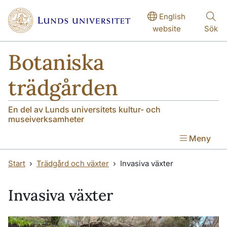
Hoppa till huvudinnehåll
Hoppa till huvudinnehåll
English
website
Sök
Botaniska
trädgården
En del av Lunds universitets kultur- och
museiverksamheter
Meny
Start
Trädgård och växter
Invasiva växter
Invasiva växter